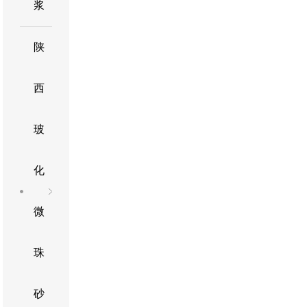
浆
陕
西
玻
化
微
珠
砂