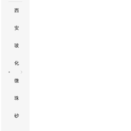
西
安
玻
化
微
珠
砂