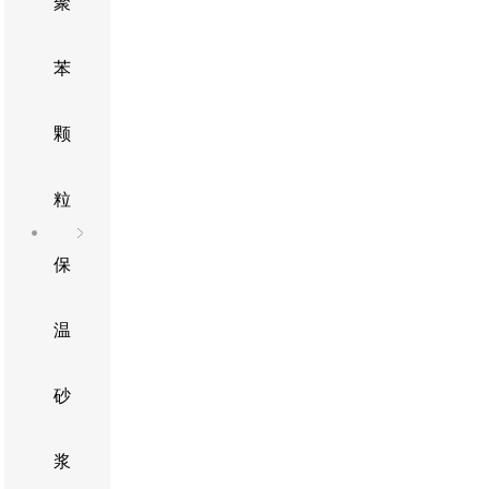
聚
苯
颗
粒
保
温
砂
浆