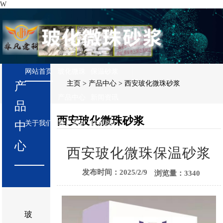
W
网站首页
玻化微珠
保温砂浆
产
主页
>
产品中心
> 西安玻化微珠砂浆
产品中心
新闻资讯
品
180-6658-2365
西安玻化微珠砂浆
关于我们
客户案例
联系我们
中
心
西安玻化微珠保温砂浆
发布时间：2025/2/9
浏览量：3340
玻