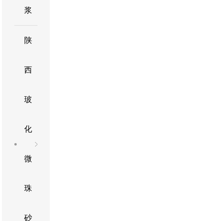
浆
陕
西
玻
化
微
珠
砂