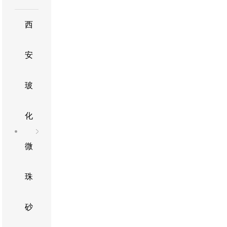
西
安
玻
化
微
珠
砂